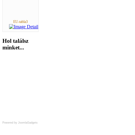
EU-tabla3
Hol
találsz
minket...
Powered by JoomlaGadgets