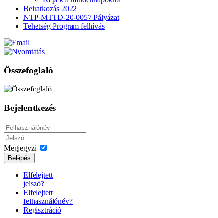
Beiratkozás 2022
NTP-MTTD-20-0057 Pályázat
Tehetség Program felhívás
Összefoglaló
Bejelentkezés
Megjegyzi
Belépés
Elfelejtett
jelszó?
Elfelejtett
felhasználónév?
Regisztráció