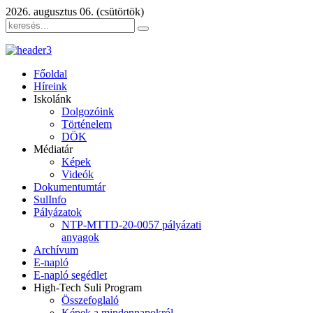
2026. augusztus 06. (csütörtök)
Főoldal
Híreink
Iskolánk
Dolgozóink
Történelem
DÖK
Médiatár
Képek
Videók
Dokumentumtár
SulInfo
Pályázatok
NTP-MTTD-20-0057 pályázati
anyagok
Archívum
E-napló
E-napló segédlet
High-Tech Suli Program
Összefoglaló
Képek a mindennapokról